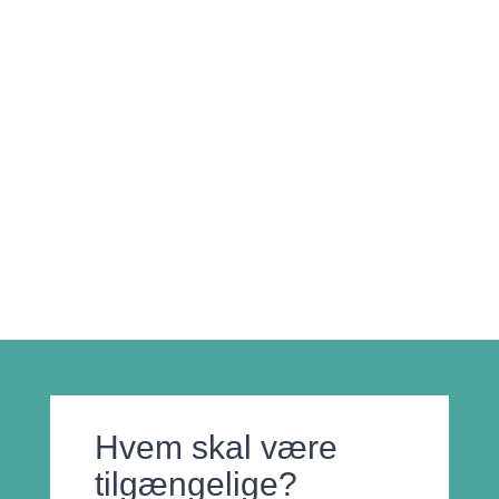
Højere brugertilfredshed, lettere navigering,
der kan føre til øget konvertering
Øget loyalitet I kraft af bedre
brugeroplevelser
Bedre SEO på Google, da der er
sammenhæng mellem din løsnings
tilgængelighed og din rangering på Google
Hvem skal være
tilgængelige?