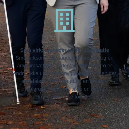

S
må virksomheder under 10 ansatte
Små virksomheder under 10 ansatte og en
årlig omsætning under 2 millioner Euro er
endnu
ikke underlagt lovgivningen – men det
anbefales
– både for at nå en bredere
målgruppe og for at sikre en bedre
brugeroplevelse for alle.