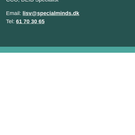
Email:
lisv@specialminds.dk
Tel:
61 70 30 65
Dét I vinder med tilgængelighed
I overholder loven – fra 28. juni 2025
gælder den også for en række private
virksomheder
25 % flere vil have nemmere adgang til
jeres hjemmeside og apps